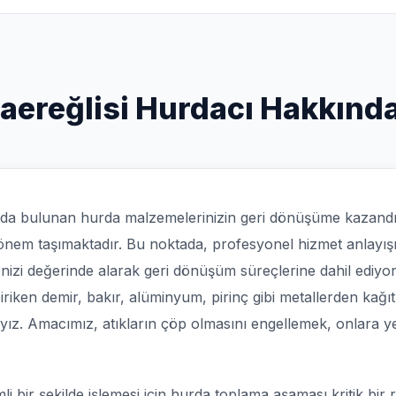
ereğlisi Hurdacı Hakkında 
mda bulunan hurda malzemelerinizin geri dönüşüme kazand
em taşımaktadır. Bu noktada, profesyonel hizmet anlayışıy
zi değerinde alarak geri dönüşüm süreçlerine dahil ediyoruz
riken demir, bakır, alüminyum, pirinç gibi metallerden kağıt,
ız. Amacımız, atıkların çöp olmasını engellemek, onlara yen
 bir şekilde işlemesi için hurda toplama aşaması kritik bir 