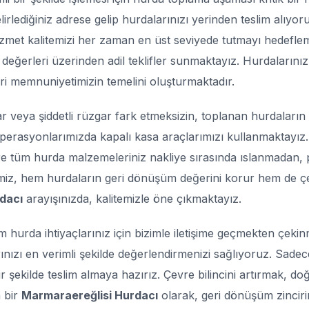
lirlediğiniz adrese gelip hurdalarınızı yerinden teslim alı
izmet kalitemizi her zaman en üst seviyede tutmayı hedefl
a değerleri üzerinden adil teklifler sunmaktayız. Hurdalarınız
eri memnuniyetimizin temelini oluşturmaktadır.
 veya şiddetli rüzgar fark etmeksizin, toplanan hurdaların 
operasyonlarımızda kapalı kasa araçlarımızı kullanmaktayız.
re tüm hurda malzemeleriniz nakliye sırasında ıslanmadan,
iz, hem hurdaların geri dönüşüm değerini korur hem de çevr
dacı
arayışınızda, kalitemizle öne çıkmaktayız.
 hurda ihtiyaçlarınız için bizimle iletişime geçmekten çeki
rınızı en verimli şekilde değerlendirmenizi sağlıyoruz. Sade
r şekilde teslim almaya hazırız. Çevre bilincini artırmak, 
 bir
Marmaraereğlisi Hurdacı
olarak, geri dönüşüm zinciri