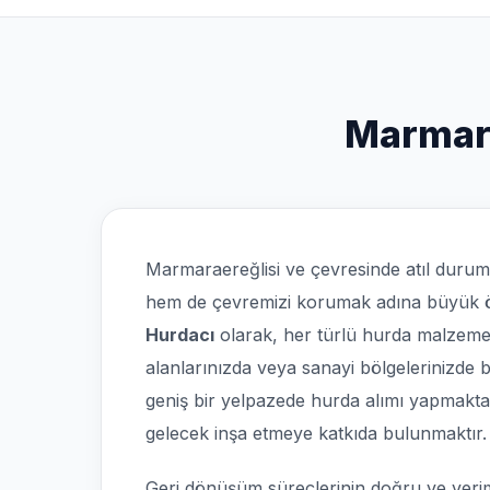
Marmara
Marmaraereğlisi ve çevresinde atıl duru
hem de çevremizi korumak adına büyük ön
Hurdacı
olarak, her türlü hurda malzemeni
alanlarınızda veya sanayi bölgelerinizde bi
geniş bir yelpazede hurda alımı yapmaktay
gelecek inşa etmeye katkıda bulunmaktır.
Geri dönüşüm süreçlerinin doğru ve verimli