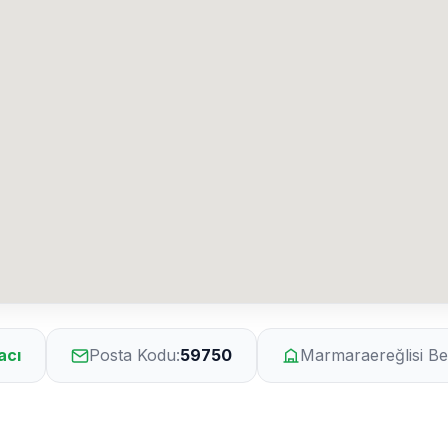
acı
Posta Kodu:
59750
Marmaraereğlisi Bel